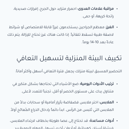
مراقبة علامات العدوى:
احمرار متزايد حول الجرح، إفرازات صديدية،
رائحة كريهة، أو حمى.
الغرز:
معظم الجراحين يستخدمون غرزاً قابلة للامتصاص أو شرائط
لاصقة طبية تسقط تلقائياً. إذا كانت هناك غرز تحتاج للإزالة، يتم ذلك
عادةً بعد 10-14 يوماً.
تكييف البيئة المنزلية لتسهيل التعافي
التحضير المسبق لبيئة منزلك يجعل فترة التعافي أسهل وأكثر أماناً:
ترتيب الأدوات اليومية:
ضع الأشياء التي تحتاجها بشكل متكرر في
متناول يدك على مستوى الخصر أو أقل، تجنباً للتمدد لأعلى.
الملابس:
اختر ملابس فضفاضة بأزرار أمامية أو سحابات بدلاً من
الملابس التي تُلبس من الرأس. ابدأ دائماً بإدخال الذراع المُعالَج أولاً.
أدوات مساعدة:
قد تحتاج إلى عصا طويلة بخطاف لارتداء الملابس،
فرشاة أسنان كهربائية، أو أدوات أخرى تسهل المهام اليومية بيد