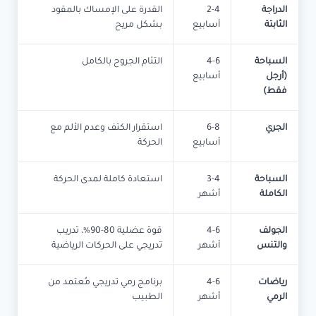
الدراجة
2-4
القدرة على الإمساك بالمقود
الثابتة
أسابيع
بشكل مريح
السباحة
4-6
التئام الجروح بالكامل
(أرجل
أسابيع
فقط)
الجري
6-8
استقرار الكتف وعدم الألم مع
أسابيع
الحركة
السباحة
3-4
استعادة كاملة لمدى الحركة
الكاملة
أشهر
الجولف
4-6
قوة عضلية 80-90%، تدريب
والتنس
أشهر
تدريجي على الحركات الرياضية
رياضات
4-6
برنامج رمي تدريجي مُعتمد من
الرمي
أشهر
الطبيب