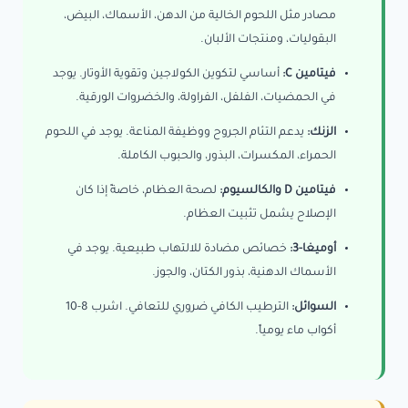
مصادر مثل اللحوم الخالية من الدهن، الأسماك، البيض،
البقوليات، ومنتجات الألبان.
فيتامين C:
أساسي لتكوين الكولاجين وتقوية الأوتار. يوجد
في الحمضيات، الفلفل، الفراولة، والخضروات الورقية.
الزنك:
يدعم التئام الجروح ووظيفة المناعة. يوجد في اللحوم
الحمراء، المكسرات، البذور، والحبوب الكاملة.
فيتامين D والكالسيوم:
لصحة العظام، خاصةً إذا كان
الإصلاح يشمل تثبيت العظام.
أوميغا-3:
خصائص مضادة للالتهاب طبيعية. يوجد في
الأسماك الدهنية، بذور الكتان، والجوز.
السوائل:
الترطيب الكافي ضروري للتعافي. اشرب 8-10
أكواب ماء يومياً.