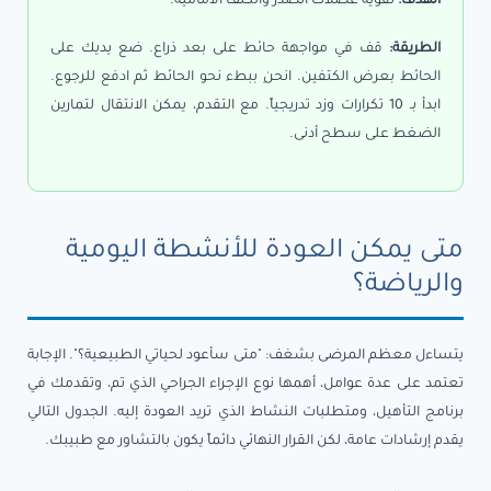
الهدف:
تقوية عضلات الصدر والكتف الأمامية.
الطريقة:
قف في مواجهة حائط على بعد ذراع. ضع يديك على
الحائط بعرض الكتفين. انحنِ ببطء نحو الحائط ثم ادفع للرجوع.
ابدأ بـ 10 تكرارات وزد تدريجياً. مع التقدم، يمكن الانتقال لتمارين
الضغط على سطح أدنى.
متى يمكن العودة للأنشطة اليومية
والرياضة؟
يتساءل معظم المرضى بشغف: "متى سأعود لحياتي الطبيعية؟". الإجابة
تعتمد على عدة عوامل، أهمها نوع الإجراء الجراحي الذي تم، وتقدمك في
برنامج التأهيل، ومتطلبات النشاط الذي تريد العودة إليه. الجدول التالي
يقدم إرشادات عامة، لكن القرار النهائي دائماً يكون بالتشاور مع طبيبك.