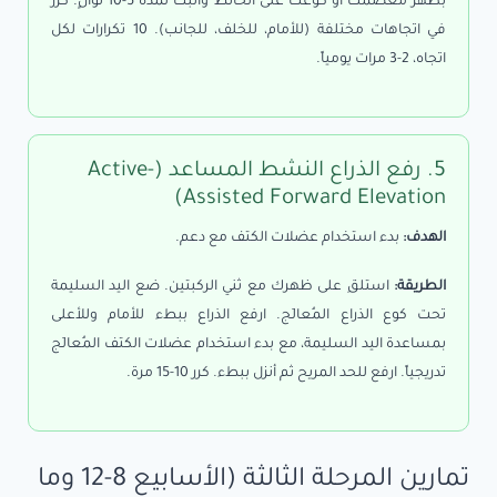
بظهر معصمك أو كوعك على الحائط واثبت لمدة 5-10 ثوانٍ. كرر
في اتجاهات مختلفة (للأمام، للخلف، للجانب). 10 تكرارات لكل
اتجاه، 2-3 مرات يومياً.
5. رفع الذراع النشط المساعد (Active-
Assisted Forward Elevation)
الهدف:
بدء استخدام عضلات الكتف مع دعم.
الطريقة:
استلقِ على ظهرك مع ثني الركبتين. ضع اليد السليمة
تحت كوع الذراع المُعالَج. ارفع الذراع ببطء للأمام وللأعلى
بمساعدة اليد السليمة، مع بدء استخدام عضلات الكتف المُعالَج
تدريجياً. ارفع للحد المريح ثم أنزل ببطء. كرر 10-15 مرة.
تمارين المرحلة الثالثة (الأسابيع 8-12 وما