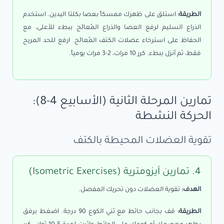
الطريقة:
استلقِ على ظهرك ممسكاً بعصا بكلتا اليدين. استخدم
الذراع السليم لرفع العصا والذراع المُعالَج ببطء للأعلى، مع
الحفاظ على استرخاء عضلات الكتف المُعالَج. ارفع للحد المريح
فقط، ثم أنزل ببطء. كرر 10 مرات، 2-3 مرات يومياً.
تمارين المرحلة الثانية (الأسابيع 4-8):
الحركة النشطة
تقوية العضلات المحيطة بالكتف
4. تمارين آيزومترية (Isometric Exercises)
الهدف:
تقوية العضلات دون تحريك المفصل.
الطريقة:
قف بجانب حائط مع ثني الكوع 90 درجة. اضغط برفق