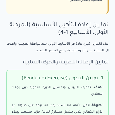
العملية وتقدم التعافي.
تمارين إعادة التأهيل الأساسية (المرحلة
الأولى: الأسابيع 1-4)
هذه التمارين تُجرى عادةً في الأسابيع الأولى، بعد موافقة الطبيب، وتهدف
إلى الحفاظ على الدورة الدموية ومنع التيبس الشديد:
تمارين الإطالة اللطيفة والحركة السلبية
1. تمرين البندول (Pendulum Exercise)
الهدف:
تخفيف التيبس وتحسين الدورة الدموية دون إجهاد
الإصلاح.
الطريقة:
انحنِ للأمام مع إسناد يدك السليمة على طاولة. دع
الذراع المُعالَج يتدلى بشكل مسترخٍ تماماً. حرّك جسمك ببطء