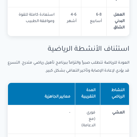
العمل
6-8
4-6
استعادة كاملة للقوة
البدني
أسابيع
أشهر
وموافقة الطبيب
الشاق
استئناف الأنشطة الرياضية
العودة للرياضة تتطلب صبراً والتزاماً ببرنامج تأهيل رياضي متدرج. التسرع
قد يؤدي لإعادة الإصابة وتأخير التعافي بشكل كبير.
النشاط
المدة
الرياضي
التقريبية
معايير الجاهزية
المشي
فوري
-
(مع
الدعامة)