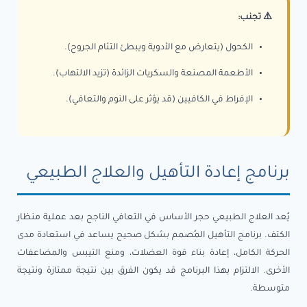
⚠️ تجنب:
الكحول (يتعارض مع الأدوية ويبطئ التئام الجروح).
الأطعمة المصنعة والسكريات الزائدة (تزيد الالتهاب).
الإفراط في الكافيين (قد يؤثر على النوم والتعافي).
برنامج إعادة التأهيل والعلاج الطبيعي
يُعد العلاج الطبيعي حجر الأساس في التعافي الناجح بعد عملية منظار
الكتف. برنامج التأهيل المُصمم بشكل صحيح يساعد في استعادة مدى
الحركة الكامل، إعادة بناء قوة العضلات، ومنع التيبس والمضاعفات
الأخرى. الالتزام بهذا البرنامج قد يكون الفرق بين نتيجة ممتازة ونتيجة
متوسطة.