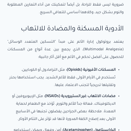
ضرورية ليس فقط للراحة، بل أيضاً لتمكينك من أداء التمارين المطلوبة
والنوم بشكل جيد، وكلاهما أساسي للتعافي السريع.
الأدوية المسكنة والمضادة للالتهاب
يعتمد بروتوكول إدارة الألم على مبدأ "التسكين المتعدد الوسائل"
(Multimodal Analgesia)، الذي يجمع بين عدة أنواع من المسكنات
للحصول على أفضل تحكم في الألم مع أقل آثار جانبية:
المسكنات الأفيونية (Opioids):
مثل الترامادول أو الكودايين،
تُستخدم في الأيام الأولى فقط للألم الشديد. يجب استخدامها بحذر
وتقليلها تدريجياً لتجنب الاعتماد عليها.
مضادات الالتهاب غير الستيرويدية (NSAIDs):
مثل الإيبوبروفين أو
الديكلوفيناك، فعالة جداً للألم والتورم. تُؤخذ مع الطعام لحماية
المعدة. ملاحظة: بعض الجراحين يفضلون تجنبها في الأسابيع
الأولى بعد إصلاح الكفة المدورة لأنها قد تؤثر على التئام الأوتار.
الباراسيتامول (Acetaminophen):
آمن وفعال ويمكن استخدامه