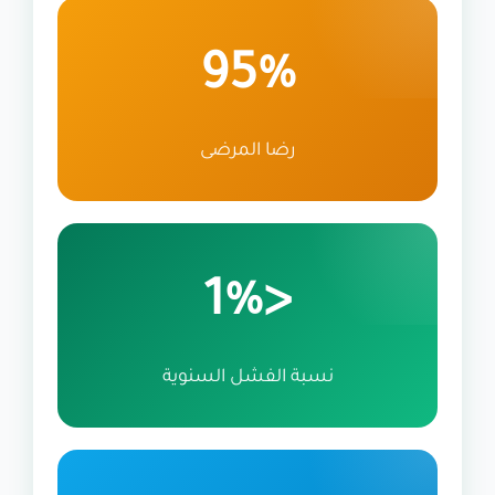
95%
رضا المرضى
<1%
نسبة الفشل السنوية