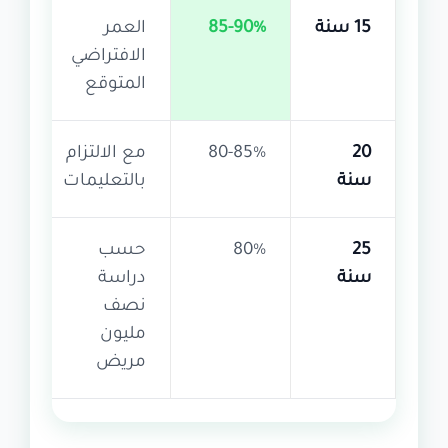
15 سنة
85-90%
العمر
الافتراضي
المتوقع
20
80-85%
مع الالتزام
سنة
بالتعليمات
25
80%
حسب
سنة
دراسة
نصف
مليون
مريض