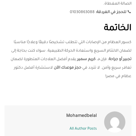
الصالة المغطاة.
📞
للحجز في الغردقة
:
01030863088
الخاتمة
كسور العظام من الإصابات التي تتطلب تشخيصًا دقيقًا وعلاجًا مناسبًا
لضمان الالتئام السريع واستعادة الحركة الطبيعية. سواء كنت بحاجة إلى
تجبير أو جراحة
، فإن
د. كريم سمير
يقدم أفضل العلاجات المتطورة لضمان
تعافٍ سريع وآمن. لا تتردد في
حجز موعدك الآن
لاستشارة أفضل دكتور
عظام في مصر!
Mohamedbelal
All Author Posts