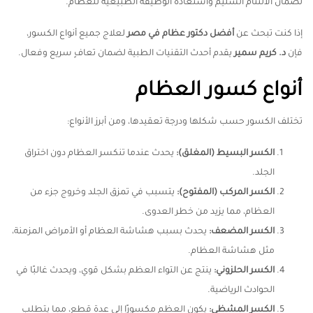
لضمان الالتئام السليم واستعادة الوظيفة الطبيعية للعظام.
إذا كنت تبحث عن
أفضل دكتور عظام في مصر
لعلاج جميع أنواع الكسور،
فإن
د. كريم سمير
يقدم أحدث التقنيات الطبية لضمان تعافٍ سريع وفعال.
أنواع كسور العظام
تختلف الكسور حسب شكلها ودرجة تعقيدها، ومن أبرز الأنواع:
الكسر البسيط (المغلق)
:
يحدث عندما تنكسر العظام دون اختراق
الجلد.
الكسر المركب (المفتوح)
:
يتسبب في تمزق الجلد وخروج جزء من
العظام، مما يزيد من خطر العدوى.
الكسر المضعف
:
يحدث بسبب هشاشة العظام أو الأمراض المزمنة،
مثل هشاشة العظام.
الكسر الحلزوني
:
ينتج عن التواء العظم بشكل قوي، ويحدث غالبًا في
الحوادث الرياضية.
الكسر المشظي
:
يكون العظم مكسورًا إلى عدة قطع، مما يتطلب