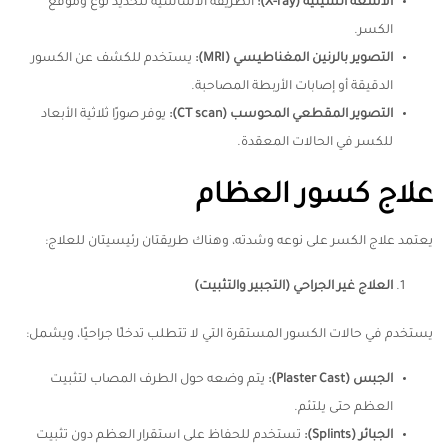
الأشعة السينية
(X-ray):
الطريقة الأساسية لتحديد نوع وموقع
الكسر.
التصوير بالرنين المغناطيسي
(MRI):
يستخدم للكشف عن الكسور
الدقيقة أو إصابات الأربطة المصاحبة.
التصوير المقطعي المحوسب
(CT scan):
يوفر صورًا ثلاثية الأبعاد
للكسر في الحالات المعقدة.
علاج كسور العظام
يعتمد علاج الكسر على نوعه وشدته، وهناك طريقتان رئيسيتان للعلاج:
العلاج غير الجراحي (التجبير والتثبيت)
يستخدم في حالات الكسور المستقرة التي لا تتطلب تدخلًا جراحيًا، ويشمل:
الجبس
(Plaster Cast):
يتم وضعه حول الطرف المصاب لتثبيت
العظم حتى يلتئم.
الجبائر
(Splints):
تستخدم للحفاظ على استقرار العظم دون تثبيت