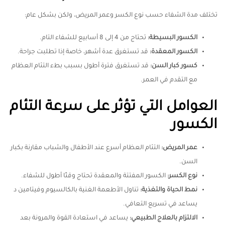
تختلف مدة الشفاء حسب نوع الكسر وعمر المريض، ولكن بشكل عام:
الكسور البسيطة
:
تحتاج من 4 إلى 8 أسابيع للشفاء التام.
الكسور المعقدة
:
قد تستغرق عدة أشهر، خاصة إذا تطلبت جراحة.
كسور كبار السن
:
قد تستغرق فترة أطول بسبب بطء التئام العظام
مع التقدم في العمر.
العوامل التي تؤثر على سرعة التئام
الكسور
عمر المريض
:
التئام العظام أسرع عند الأطفال والشباب مقارنة بكبار
السن.
نوع الكسر
:
الكسور المفتتة والمعقدة تحتاج وقتًا أطول للشفاء.
نمط الحياة والتغذية
:
تناول الأطعمة الغنية بالكالسيوم وفيتامين د
يساعد في تسريع التعافي.
الالتزام بالعلاج الطبيعي
:
يساعد في استعادة القوة والمرونة بعد