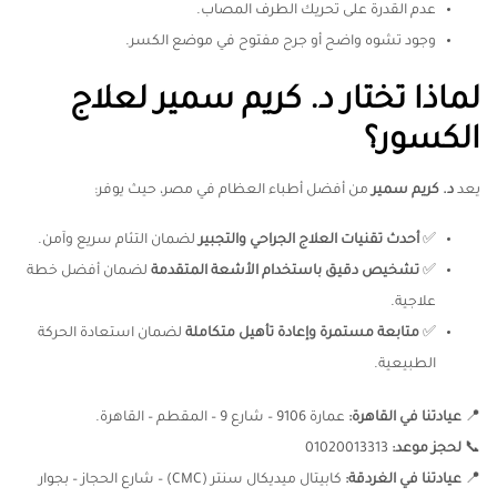
عدم القدرة على تحريك الطرف المصاب.
وجود تشوه واضح أو جرح مفتوح في موضع الكسر.
لماذا تختار د. كريم سمير لعلاج
الكسور؟
يعد
د. كريم سمير
من أفضل أطباء العظام في مصر، حيث يوفر:
✅
أحدث تقنيات العلاج الجراحي والتجبير
لضمان التئام سريع وآمن.
✅
تشخيص دقيق باستخدام الأشعة المتقدمة
لضمان أفضل خطة
علاجية.
✅
متابعة مستمرة وإعادة تأهيل متكاملة
لضمان استعادة الحركة
الطبيعية.
📍
عيادتنا في القاهرة
:
عمارة 9106 – شارع 9 – المقطم – القاهرة.
📞
لحجز موعد
:
01020013313
📍
عيادتنا في الغردقة
:
كابيتال ميديكال سنتر (CMC) – شارع الحجاز – بجوار